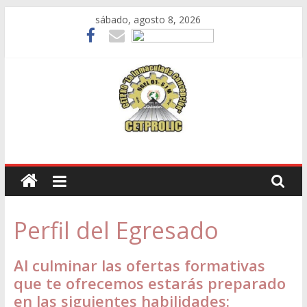
Skip
sábado, agosto 8, 2026
to
content
LA
INMACULADA
CONCEPCIÓN
Perfil del Egresado
Centro
de
Educación
Al culminar las ofertas formativas
Técnico
que te ofrecemos estarás preparado
Productivo
en las siguientes habilidades:
Villa