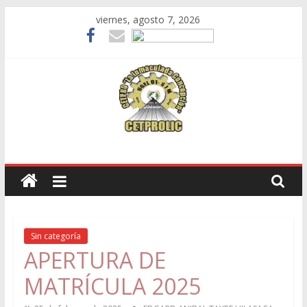
Skip
viernes, agosto 7, 2026
to
content
LA
INMACULADA
CONCEPCIÓN
Centro
Sin categoría
de
APERTURA DE
Educación
Técnico
MATRÍCULA 2025
Productivo
Villa